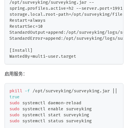
/opt/surveyking/surveyking.jar --
spring.profiles.active=h2 --server.port=1991 -
storage.local.root-path=/opt/surveyking/files
Restart=always
RestartSec=10
StandardOutput=append:/opt/surveyking/logs/sur
StandardError=append:/opt/surveyking/logs/surv
[Install]
WantedBy=multi-user.target
启用服务：
pkill
-f
 /opt/surveyking/surveyking.jar 
||
true
sudo
 systemctl daemon-reload
sudo
 systemctl 
enable
 surveyking
sudo
 systemctl start surveyking
sudo
 systemctl status surveyking