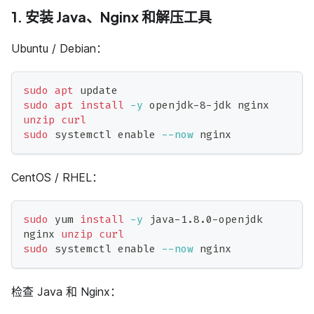
1. 安装 Java、Nginx 和解压工具
Ubuntu / Debian：
sudo
apt
 update
sudo
apt
install
-y
 openjdk-8-jdk nginx 
unzip
curl
sudo
 systemctl 
enable
--now
 nginx
CentOS / RHEL：
sudo
 yum 
install
-y
 java-1.8.0-openjdk 
nginx 
unzip
curl
sudo
 systemctl 
enable
--now
 nginx
检查 Java 和 Nginx：