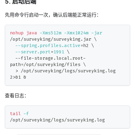
5. 启动后端
先用命令行启动一次，确认后端能正常运行：
nohup
java
-Xms512m
-Xmx1024m
-jar
/opt/surveyking/surveyking.jar 
\
--spring.profiles.active
=
h2 
\
--server.port
=
1991
\
  --file-storage.local.root-
path
=
/opt/surveyking/files 
\
>
 /opt/surveyking/logs/surveyking.log 
2
>
&1
&
查看日志：
tail
-f
/opt/surveyking/logs/surveyking.log