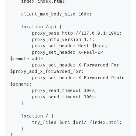
    index index.html;
    client_max_body_size 100m;
    location /api {
        proxy_pass http://127.0.0.1:1991;
        proxy_http_version 1.1;
        proxy_set_header Host $host;
        proxy_set_header X-Real-IP 
$remote_addr;
        proxy_set_header X-Forwarded-For 
$proxy_add_x_forwarded_for;
        proxy_set_header X-Forwarded-Proto 
$scheme;
        proxy_read_timeout 300s;
        proxy_send_timeout 300s;
    }
    location / {
        try_files $uri $uri/ /index.html;
    }
}