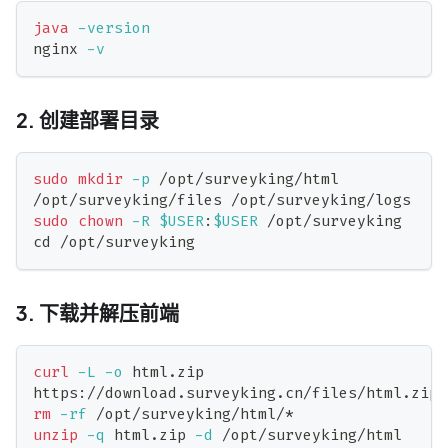
java
-version
nginx 
-v
2. 创建部署目录
sudo
mkdir
-p
 /opt/surveyking/html 
/opt/surveyking/files /opt/surveyking/logs
sudo
chown
-R
$USER
:
$USER
 /opt/surveyking
cd
 /opt/surveyking
3. 下载并解压前端
curl
-L
-o
 html.zip 
https://download.surveyking.cn/files/html.zip
rm
-rf
 /opt/surveyking/html/*
unzip
-q
 html.zip 
-d
 /opt/surveyking/html