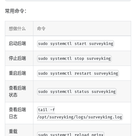
常用命令：
想做什么
命令
启动后端
sudo systemctl start surveyking
停止后端
sudo systemctl stop surveyking
重启后端
sudo systemctl restart surveyking
查看后端
sudo systemctl status surveyking
状态
查看后端
tail -f
日志
/opt/surveyking/logs/surveyking.log
重载
sudo systemctl reload nginx