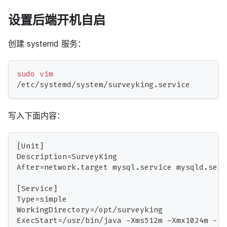
设置后端开机自启
创建 systemd 服务：
sudo
vim
/etc/systemd/system/surveyking.service
写入下面内容：
[Unit]
Description=SurveyKing
After=network.target mysql.service mysqld.serv
[Service]
Type=simple
WorkingDirectory=/opt/surveyking
ExecStart=/usr/bin/java -Xms512m -Xmx1024m -jar