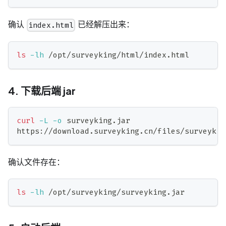
确认
已经解压出来：
index.html
ls
-lh
 /opt/surveyking/html/index.html
4. 下载后端 jar
curl
-L
-o
 surveyking.jar 
https://download.surveyking.cn/files/surveykin
确认文件存在：
ls
-lh
 /opt/surveyking/surveyking.jar